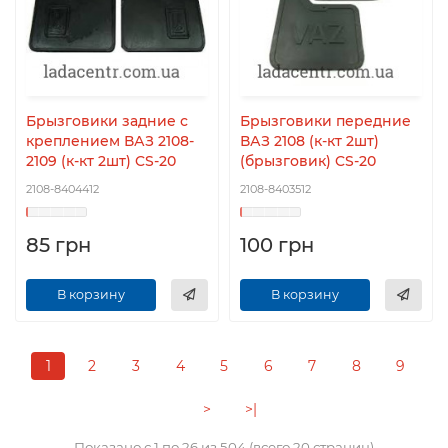
Брызговики задние с
Брызговики передние
креплением ВАЗ 2108-
ВАЗ 2108 (к-кт 2шт)
2109 (к-кт 2шт) CS-20
(брызговик) CS-20
2108-8404412
2108-8403512
85 грн
100 грн
В корзину
В корзину
1
2
3
4
5
6
7
8
9
>
>|
Показано с 1 по 26 из 504 (всего 20 страниц)