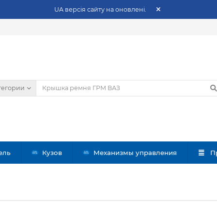
UA версія сайту на оновлені.
тегории
ель
Кузов
Механизмы управления
П