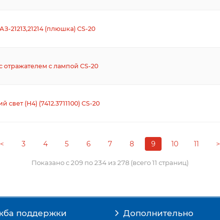
З-21213,21214 (плюшка) CS-20
) с отражателем с лампой CS-20
 свет (Н4) (7412.3711100) CS-20
<
3
4
5
6
7
8
9
10
11
>
Показано с 209 по 234 из 278 (всего 11 страниц)
жба поддержки
Дополнительно