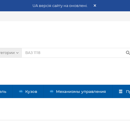
UA версія сайту на оновлені.
тегории
ель
Кузов
Механизмы управления
П