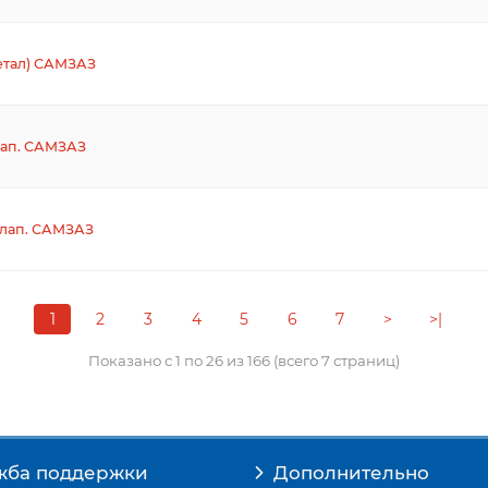
етал) САМЗАЗ
лап. САМЗАЗ
клап. САМЗАЗ
1
2
3
4
5
6
7
>
>|
Показано с 1 по 26 из 166 (всего 7 страниц)
жба поддержки
Дополнительно